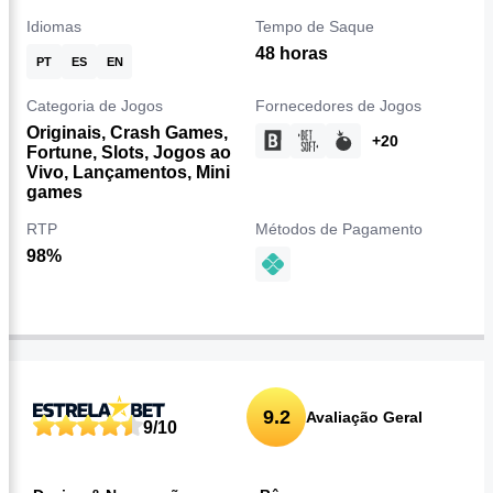
Idiomas
Tempo de Saque
48 horas
PT
ES
EN
Categoria de Jogos
Fornecedores de Jogos
Originais, Crash Games,
+20
Fortune, Slots, Jogos ao
Vivo, Lançamentos, Mini
games
RTP
Métodos de Pagamento
98%
Avaliação geral Esportes
9.2
Avaliação Geral
9/10