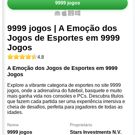
9999 jogos
9999 jogos | A Emoção dos
Jogos de Esportes em 9999
Jogos
4.8
A Emoção dos Jogos de Esportes em 9999
Jogos
Explore a vibrante categoria de esportes no site 9999
jogos, onde a adrenalina do futebol, basquete e muito
mais ganha vida nos consoles e PCs. Descubra títulos
que fazem cada partida ser uma experiência imersiva e
cheia de desafios, perfeita para jogadores de todas as
idades.
Nome
Proprietário
9999 jogos
Stars Investments N.V.