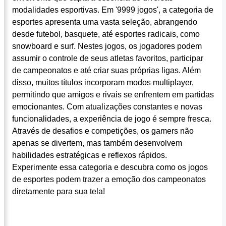
modalidades esportivas. Em '9999 jogos', a categoria de
esportes apresenta uma vasta seleção, abrangendo
desde futebol, basquete, até esportes radicais, como
snowboard e surf. Nestes jogos, os jogadores podem
assumir o controle de seus atletas favoritos, participar
de campeonatos e até criar suas próprias ligas. Além
disso, muitos títulos incorporam modos multiplayer,
permitindo que amigos e rivais se enfrentem em partidas
emocionantes. Com atualizações constantes e novas
funcionalidades, a experiência de jogo é sempre fresca.
Através de desafios e competições, os gamers não
apenas se divertem, mas também desenvolvem
habilidades estratégicas e reflexos rápidos.
Experimente essa categoria e descubra como os jogos
de esportes podem trazer a emoção dos campeonatos
diretamente para sua tela!